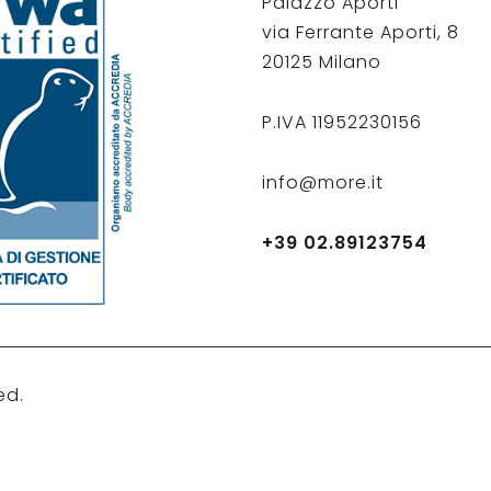
Palazzo Aporti
via Ferrante Aporti, 8
20125 Milano
P.IVA 11952230156
info@more.it
+39 02.89123754
ed.